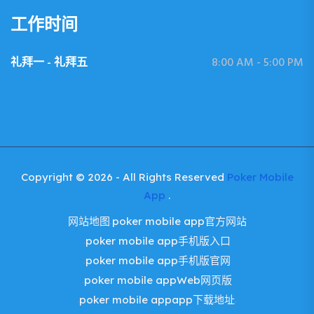
工作时间
礼拜一 - 礼拜五
8:00 AM - 5:00 PM
Copyright © 2026 - All Rights Reserved
Poker Mobile
App
.
网站地图
poker mobile app官方网站
poker mobile app手机版入口
poker mobile app手机版官网
poker mobile appWeb网页版
poker mobile appapp下载地址