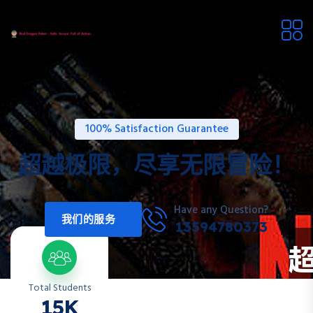
100% Satisfaction Guarantee
超越极限，尽享无限冒险！
Have any Question?
我们的服务
13594780373
Total Students
15K