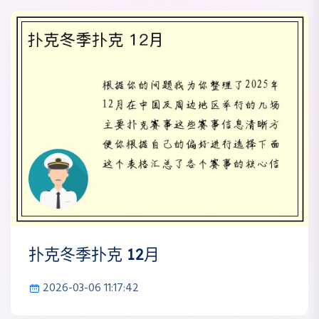
扑克冬季扑克 12月
2026-03-06 11:17:42