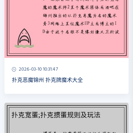
2026-03-10 10:31:47
扑克恶魔锦州 扑克牌魔术大全