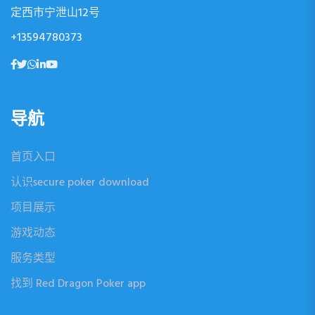
定西市宁泄山12号
+13594780373
导航
首页入口
认识secure poker download
项目展示
游戏动态
服务类型
找到 Red Dragon Poker app