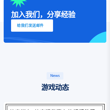
加入我们，分享经验
给我们发送邮件
News
游戏动态