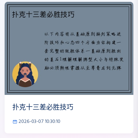
扑克十三差必胜技巧
2026-03-07 10:30:10