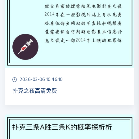
2026-03-06 10:46:10
扑克之夜高清免费