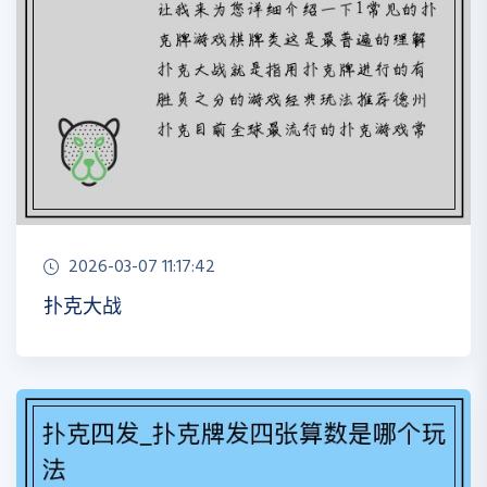
2026-03-07 11:17:42
扑克大战