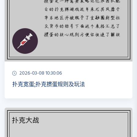
2026-03-08 10:30:06
扑克宽蛋;扑克掼蛋规则及玩法