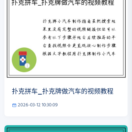
扑克拼车_扑克牌做汽车的视频教程
2026-03-12 10:30:09