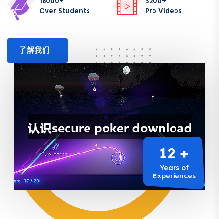
18000+
3200+
Over Students
Pro Videos
了解我们
12 +
Years of
Experiences